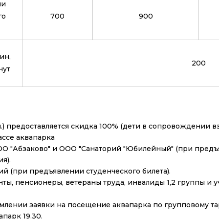
ии
го
700
900
ин,
200
ут
 м.) предоставляется скидка 100% (дети в сопровождении в
ассе аквапарка
 "Абзаково" и ООО "Санаторий "Юбилейный" (при предъ
я).
й (при предъявлении студенческого билета).
енты, пенсионеры, ветераны труда, инвалиды 1,2 группы и
рмлении заявки на посещение аквапарка по групповому та
парк 19.30.