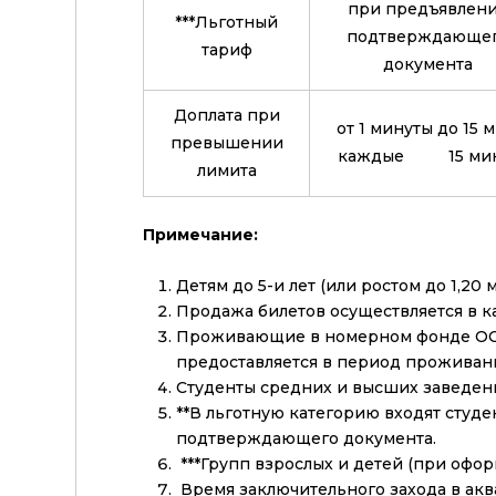
при предъявлен
***Льготный
подтверждающе
тариф
документа
Доплата при
от 1 минуты до 15 м
превышении
каждые 15 мин
лимита
Примечание:
Детям до 5-и лет (или ростом до 1,20
Продажа билетов осуществляется в к
Проживающие в номерном фонде ООО
предоставляется в период проживани
Студенты средних и высших заведени
**В льготную категорию входят студ
подтверждающего документа.
***Групп взрослых и детей (при офо
Время заключительного захода в аква