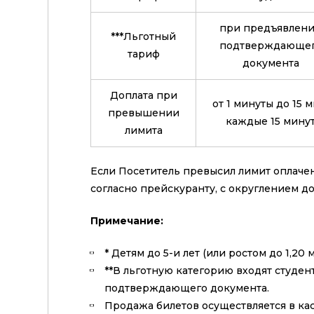
при предъявлен
***Льготный
подтверждающе
тариф
документа
Доплата при
от 1 минуты до 15 м
превышении
каждые 15 мину
лимита
Если Посетитель превысил лимит оплачен
согласно прейскуранту, с округлением до 1
Примечание:
* Детям до 5-и лет (или ростом до 1,2
**В льготную категорию входят студен
подтверждающего документа.
Продажа билетов осуществляется в кас