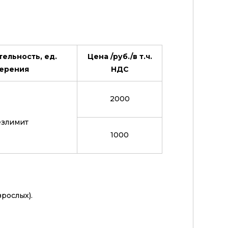
ельность, ед.
Цена /руб./в т.ч.
ерения
НДС
2000
злимит
1000
зрослых).
тарифу.