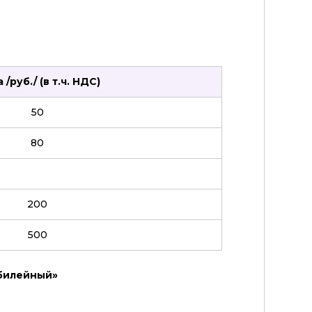
 /руб./ (в т.ч. НДС)
50
80
200
500
билейный»