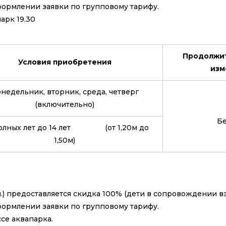
формлении заявки по групповому тарифу.
захода в аквапарк 19.30
Продолжит
Условия приобретения
изм
недельник, вторник, среда, четверг
(включительно)
Бе
полных лет до 14 лет (от 1,20м до
1,50м)
0 м.) предоставляется скидка 100% (дети в сопровождении в
ует при оформлении заявки по групповому 
ствляется в кассе аквапарка.