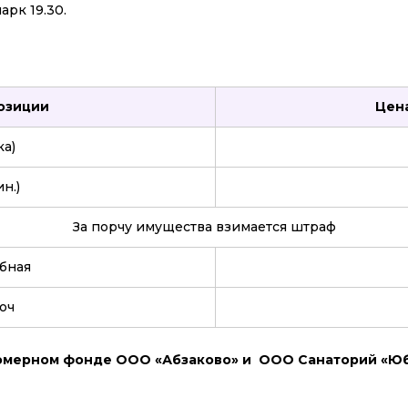
арк 19.30.
озиции
Цена
ка)
н.)
За порчу имущества взимается штраф
бная
юч
номерном фонде ООО «Абзаково» и ООО Санаторий «Ю